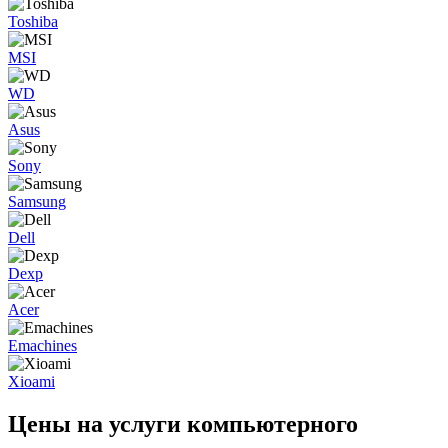
Toshiba
MSI
WD
Asus
Sony
Samsung
Dell
Dexp
Acer
Emachines
Xioami
Цены на услуги компьютерного